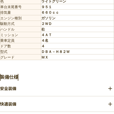
色
ライトグリーン
車台末尾番号
９５１
排気量
６６０ｃｃ
エンジン種別
ガソリン
駆動方式
２ＷＤ
ハンドル
右
ミッション
４ＡＴ
乗車定員
４名
ドア数
４
型式
ＤＢＡ－Ｈ８２Ｗ
グレード
ＭＸ
装備仕様
安全装備
快適装備