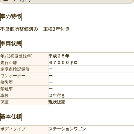
車の特徴
不良個所整備済み 車検2年付き
車両状態
年式(初度登録年)
平成２５年
走行距離
６７０００キロ
定期点検記録簿
ー
ワンオーナー
ー
修復歴
ー
禁煙車
ー
車検
２年付き
保証
現状販売
基本仕様
ボディタイプ
ステーションワゴン