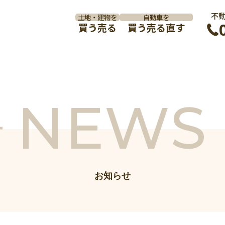
不
土地・建物を
自動車を
買う
売る
買う
売る
直す
NEWS
お知らせ