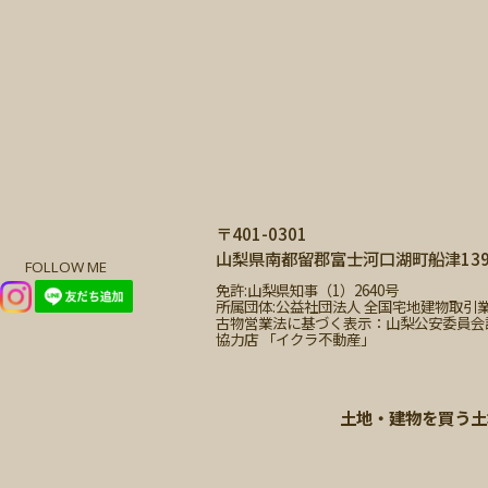
〒401-0301
山梨県南都留郡富士河口湖町船津1399
FOLLOW ME
免許:山梨県知事（1）2640号
所属団体:公益社団法人 全国宅地建物取引
古物営業法に基づく表示：山梨公安委員会許可 第
協力店 「イクラ不動産」
土地・建物を買う
土