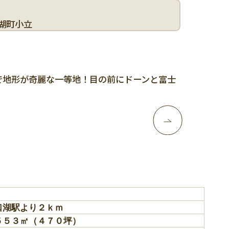
湖町小立
で地形が奇麗な一等地！目の前にドーンと富士
！
口湖駅より２ｋｍ
５５３㎡（４７０坪）