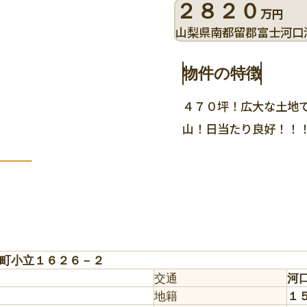
２８２０
万円
山梨県南都留郡富士河口
物件の特徴
４７０坪！広大な土地
山！日当たり良好！！
町小立１６２６－２
交通
河
地籍
１