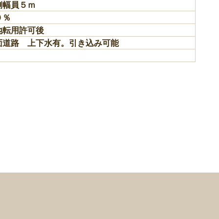
側幅員５ｍ
０％
地転用許可後
面道路 上下水有。引き込み可能