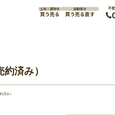
不
土地・建物を
自動車を
買う
売る
買う
売る
直す
売約済み）
約済み）