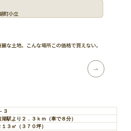
湖町小立
奇麗な土地。こんな場所この価格で買えない。
－３
口湖駅より２．３ｋｍ（車で８分）
２１３㎡（３７０坪）