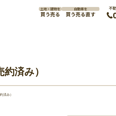
不
土地・建物を
自動車を
買う
売る
買う
売る
直す
売約済み）
約済み）