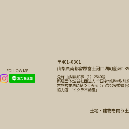
〒401-0301
山梨県南都留郡富士河口湖町船津1399
FOLLOW ME
免許:山梨県知事（1）2640号
所属団体:公益社団法人 全国宅地建物取引
古物営業法に基づく表示：山梨公安委員会許可 第
協力店 「イクラ不動産」
土地・建物を買う
土