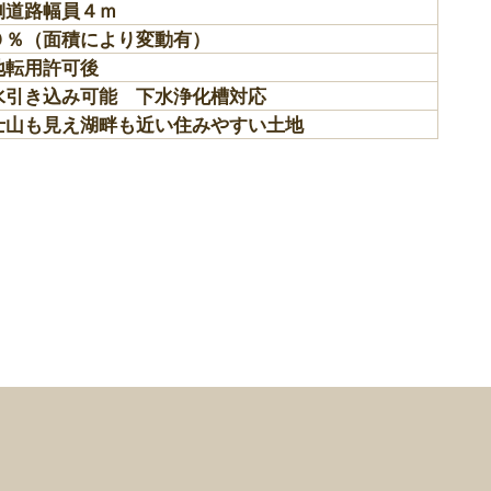
側道路幅員４ｍ
０％（面積により変動有）
地転用許可後
水引き込み可能 下水浄化槽対応
士山も見え湖畔も近い住みやすい土地