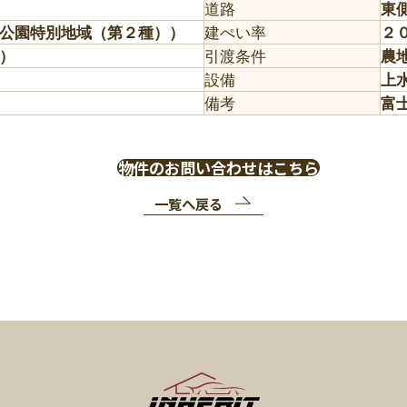
道路
東
公園特別地域（第２種））
建ぺい率
２
）
引渡条件
農
設備
上
備考
富
物件のお問い合わせはこちら
一覧へ戻る