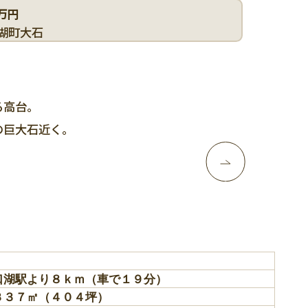
万円
湖町大石
る高台。
の巨大石近く。
口湖駅より８ｋｍ（車で１９分）
３３７㎡（４０４坪）