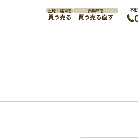
不
土地・建物を
自動車を
買う
売る
買う
売る
直す