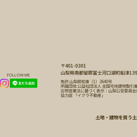
〒401-0301
山梨県南都留郡富士河口湖町船津1399
FOLLOW ME
免許:山梨県知事（1）2640号
所属団体:公益社団法人 全国宅地建物取引
古物営業法に基づく表示：山梨公安委員会許可 第
協力店 「イクラ不動産」
土地・建物を買う
土