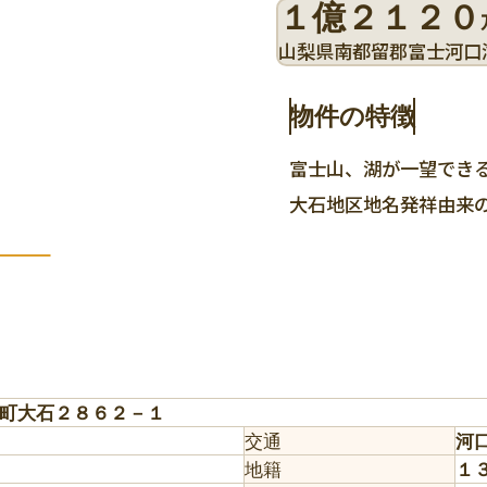
１億２１２０
山梨県南都留郡富士河口
物件の特徴
富士山、湖が一望でき
大石地区地名発祥由来
町大石２８６２－１
交通
河
地籍
１