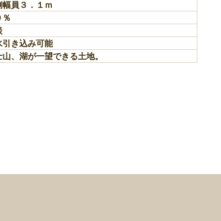
側幅員３．１ｍ
０％
談
水引き込み可能
士山、湖が一望できる土地。