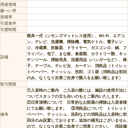
用途地域
建ぺい率
容積率
引渡条件
引渡時期
寝具一式（シモンズマットレス使用）、Wi-Fi、エアコ
ン、テレビ、洗濯機、掃除機、電気ケトル、電子レン
ジ、冷蔵庫、炊飯器、ドライヤー、ガスコンロ、鍋、フ
ライパン、包丁、まな板、食器類、カラトリー類、キッ
設備
チンツール、掃除用具、洗濯用品（ハンガーなど）、椅
子、テーブル、テレビ台、カーテン、消耗品（トイレッ
トペーパー、ティッシュ、洗剤、ゴミ袋（消耗品は初回
のみ、なくなり次第ご自身で購入をお願い致します）
取引態様
①入居時のご案内 ご入居の際には、施設の使用方法に
ついてスタッフの立ち合いのもとご案内いたします。
②日常清掃について 日常的なお部屋の掃除は入居者様
にてお願い致します。 ③消耗品について トイレット
備考
ペーパー、ティッシュ、洗剤などの消耗品は入居時に初
回分のみ設置しております。追加の補充はございません
ので、なくなり次第ご自身でご用意ください。 ④設備